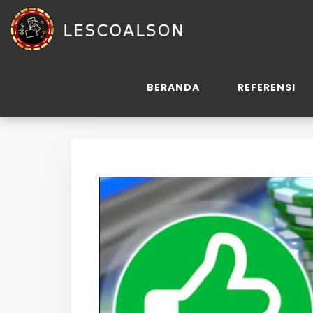
BERANDA
REFERENSI