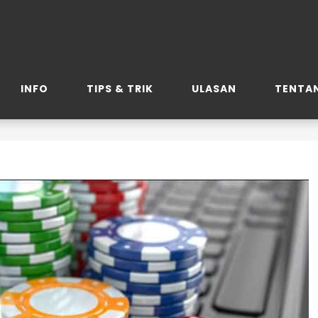
INFO
TIPS & TRIK
ULASAN
TENTA