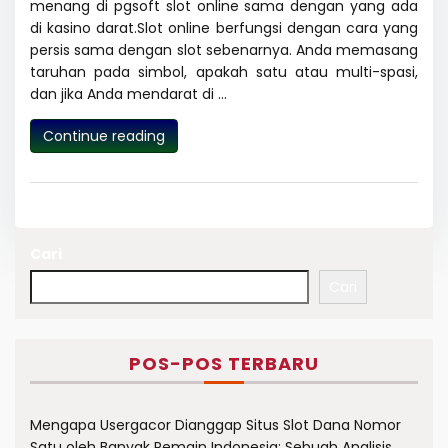
menang di pgsoft slot online sama dengan yang ada
di kasino darat.Slot online berfungsi dengan cara yang
persis sama dengan slot sebenarnya. Anda memasang
taruhan pada simbol, apakah satu atau multi-spasi,
dan jika Anda mendarat di …
“Mengapa Slot Online Pgsoft Slot Baik U
Continue reading
Cari
Cari
POS-POS TERBARU
Mengapa Usergacor Dianggap Situs Slot Dana Nomor
Satu oleh Banyak Pemain Indonesia: Sebuah Analisis