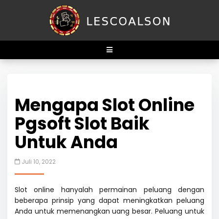
Mengapa Slot Online
Pgsoft Slot Baik
Untuk Anda
Posted
Juli 10, 2022
on
Slot online hanyalah permainan peluang dengan
beberapa prinsip yang dapat meningkatkan peluang
Anda untuk memenangkan uang besar. Peluang untuk