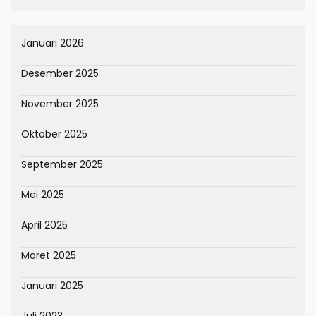
Januari 2026
Desember 2025
November 2025
Oktober 2025
September 2025
Mei 2025
April 2025
Maret 2025
Januari 2025