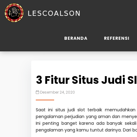
BERANDA
REFERENSI
3 Fitur Situs Judi S
Posted
Desember 24, 2020
on
Saat ini situs judi slot terbaik memudahk
pengalaman perjudian yang aman dan menyena
Ini penting banget karena ada banyak sekal
pengalaman yang kamu tuntut darinya. Dari bo