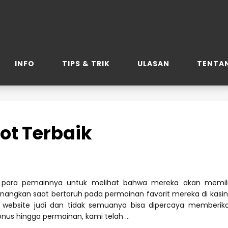
INFO
TIPS & TRIK
ULASAN
TENTA
lot Terbaik
an para pemainnya untuk melihat bahwa mereka akan memili
ngkan saat bertaruh pada permainan favorit mereka di kasin
i website judi dan tidak semuanya bisa dipercaya memberik
nus hingga permainan, kami telah …