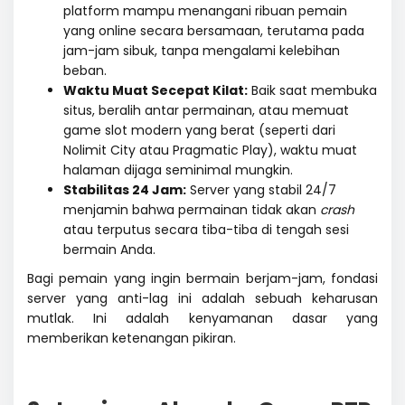
platform mampu menangani ribuan pemain
yang online secara bersamaan, terutama pada
jam-jam sibuk, tanpa mengalami kelebihan
beban.
Waktu Muat Secepat Kilat:
Baik saat membuka
situs, beralih antar permainan, atau memuat
game slot modern yang berat (seperti dari
Nolimit City atau Pragmatic Play), waktu muat
halaman dijaga seminimal mungkin.
Stabilitas 24 Jam:
Server yang stabil 24/7
menjamin bahwa permainan tidak akan
crash
atau terputus secara tiba-tiba di tengah sesi
bermain Anda.
Bagi pemain yang ingin bermain berjam-jam, fondasi
server yang anti-lag ini adalah sebuah keharusan
mutlak. Ini adalah kenyamanan dasar yang
memberikan ketenangan pikiran.