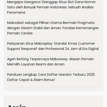
Mengapa Usergacor Dianggap Situs Slot Dana Nomor
Satu oleh Banyak Pemain Indonesia: Sebuah Analisis
Fenomena
Mabosbet sebagai Pilihan Utama Bermain Pragmatic
dengan Sistem Stabil dan Aman: Fondasi Kemenangan
Pemain Cerdas
Pelayanan Situs Mabosplay: Standar Emas Customer
Support Responsif dan Profesional 24 Jam di Era Digital
Agen Betting Terpercaya Mabosway: Alasan Pemain
Memilih Layanan Resmi dan Aman
Panduan Lengkap Cara Daftar Userslot Terbaru 2025:
Daftar Cepat & Klaim Bonus!