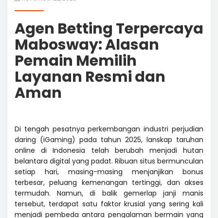
on
Agen Betting Terpercaya
Mabosway: Alasan
Pemain Memilih
Layanan Resmi dan
Aman
Di tengah pesatnya perkembangan industri perjudian
daring (iGaming) pada tahun 2025, lanskap taruhan
online di Indonesia telah berubah menjadi hutan
belantara digital yang padat. Ribuan situs bermunculan
setiap hari, masing-masing menjanjikan bonus
terbesar, peluang kemenangan tertinggi, dan akses
termudah. Namun, di balik gemerlap janji manis
tersebut, terdapat satu faktor krusial yang sering kali
menjadi pembeda antara pengalaman bermain yang